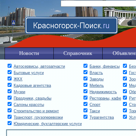
Новости
Справочник
Объявлен
Автосервисы, автoзапчасти
Банки, финансы
Без
Бытовые услуги
Власть
Гос
ЖКХ
Заводы
Зоо
Кадровые агентства
Мебель
Мед
Музеи
Недвижимость
Обр
Праздники, свадьбы
Рестораны, кафе
Рит
Салоны красоты
Спорт
Стр
Строительство и ремонт
Такси
Тор
Транспорт, грузоперевозки
Турагентства
Усл
Юридические, бухгалтерские услуги