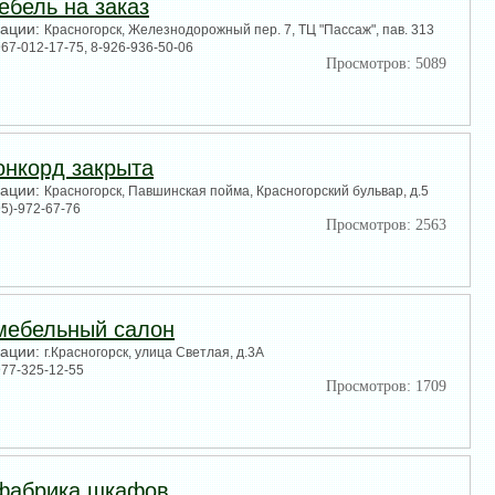
ебель на заказ
зации:
Красногорск, Железнодорожный пер. 7, ТЦ "Пассаж", пав. 313
967-012-17-75, 8-926-936-50-06
Просмотров: 5089
онкорд закрыта
зации:
Красногорск, Павшинская пойма, Красногорский бульвар, д.5
95)-972-67-76
Просмотров: 2563
мебельный салон
зации:
г.Красногорск, улица Светлая, д.3А
977-325-12-55
Просмотров: 1709
 фабрика шкафов