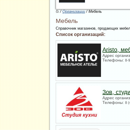
/
Организации
/ Мебель
Мебель
Справочник магазинов, продающих мебель
Список организаций:
Aristo, м
Адрес органи
Телефоны:
8-
Зов, студ
Адрес органи
Телефоны:
8 