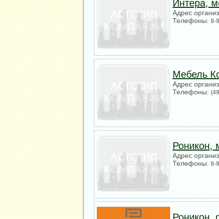
Интера, м
Адрес органи
Телефоны:
8-
Мебель К
Адрес органи
Телефоны:
(4
Роникон, 
Адрес органи
Телефоны:
8-
Роникон,