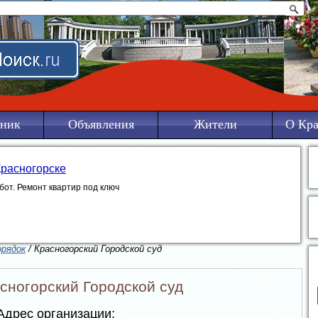
ник
Объявления
Жители
О Кра
Красногорске
бот. Ремонт квартир под ключ
орядок
/ Красногорский Городской суд
сногорский Городской суд
дрес организации: